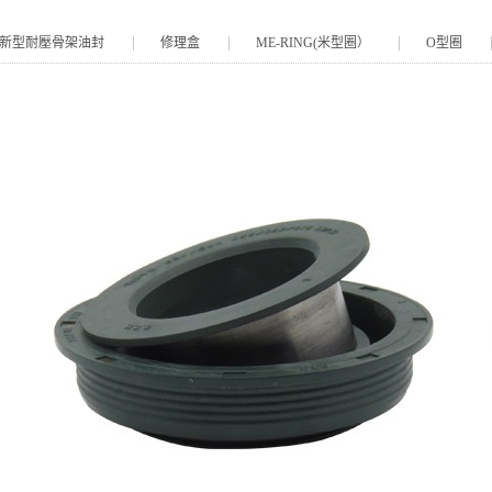
N新型耐壓骨架油封
修理盒
ME-RING(米型圈）
O型圈