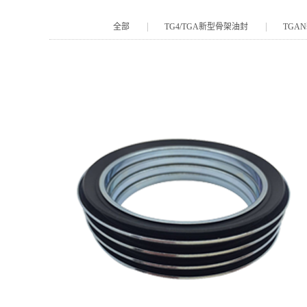
全部
TG4/TGA新型骨架油封
TGA