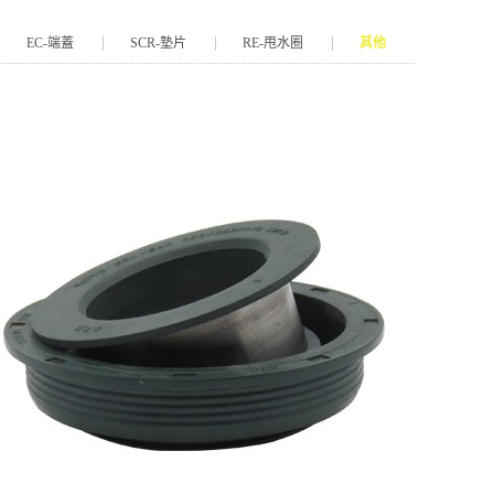
EC-端蓋
SCR-墊片
RE-甩水圈
其他